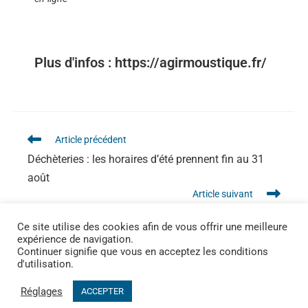
Plus d'infos : https://agirmoustique.fr/
Article précédent
Déchèteries : les horaires d’été prennent fin au 31
août
Article suivant
Calm’Art : assemblée générale le 9 septembre à 18h
Ce site utilise des cookies afin de vous offrir une meilleure
expérience de navigation.
Continuer signifie que vous en acceptez les conditions
d'utilisation.
Réglages
ACCEPTER
MAIRIE DE CHAROLS - 5 Place Carrovolis - 26450 CHAROLS | Tel. 04 75 90