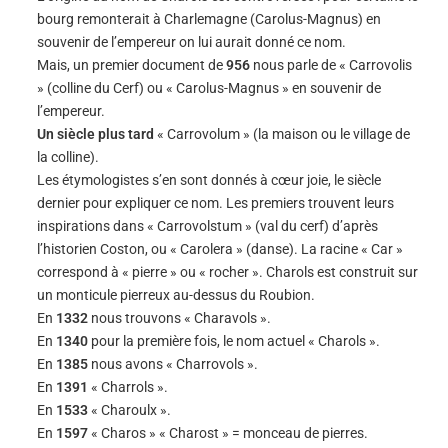
bourg remonterait à Charlemagne (Carolus-Magnus) en
souvenir de l’empereur on lui aurait donné ce nom.
Mais, un premier document de
956
nous parle de « Carrovolis
» (colline du Cerf) ou « Carolus-Magnus » en souvenir de
l’empereur.
Un siècle plus tard
« Carrovolum » (la maison ou le village de
la colline).
Les étymologistes s’en sont donnés à cœur joie, le siècle
dernier pour expliquer ce nom. Les premiers trouvent leurs
inspirations dans « Carrovolstum » (val du cerf) d’après
l’historien Coston, ou « Carolera » (danse). La racine « Car »
correspond à « pierre » ou « rocher ». Charols est construit sur
un monticule pierreux au-dessus du Roubion.
En
1332
nous trouvons « Charavols ».
En
1340
pour la première fois, le nom actuel « Charols ».
En
1385
nous avons « Charrovols ».
En
1391
« Charrols ».
En
1533
« Charoulx ».
En
1597
« Charos » « Charost » = monceau de pierres.