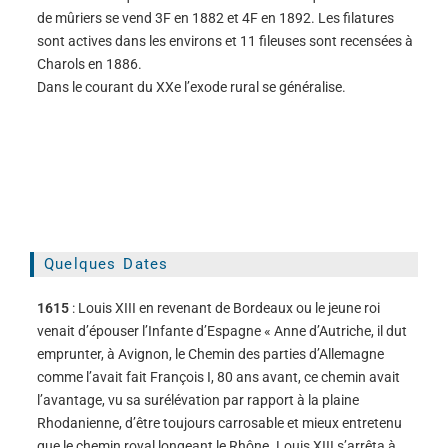
de mûriers se vend 3F en 1882 et 4F en 1892. Les filatures
sont actives dans les environs et 11 fileuses sont recensées à
Charols en 1886.
Dans le courant du XXe l’exode rural se généralise.
Quelques Dates
1615
: Louis XIII en revenant de Bordeaux ou le jeune roi
venait d’épouser l’Infante d’Espagne « Anne d’Autriche, il dut
emprunter, à Avignon, le Chemin des parties d’Allemagne
comme l’avait fait François I, 80 ans avant, ce chemin avait
l’avantage, vu sa surélévation par rapport à la plaine
Rhodanienne, d’être toujours carrosable et mieux entretenu
que le chemin royal longeant le Rhône. Louis XIII s’arrêta à