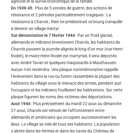
agricole et la survie économique de la famille.
En 1939-45
: Plus de 5 années de guerre, des actions de
résistance et 2 périodes particulièrement tragiques : La
résistance à Charols ; Rien ne prédestinait ce bourg tranquille
à devenir un village martyr
Sur dénonciation le 7 février 1944
: Par un froid glacial,
allemands et miliciens investissent Charols, les habitants de
Charols passent la journée alignés le long d’un mur (rue Henri
Rodet), le maire Henri Rodet est martyrisé, il sera déportés
avec André Tavan et quelques maquisards à Mauthausen.
Aucun n’en reviendra. Une plaque commémorative rappelle
l’événement dans la rue ou furent rassemblés la plupart des
habitants du village sous la menace des armes, pendant que
l’occupant et les miliciens fouillaient les habitations. Sur cette
plaque figurent les noms des victimes des déportations.
Aout 1944
: Plus précisément du mardi 22 aout au dimanche
27 aout, Charols est témoin de l’affrontement entre
allemands et américains qui occupent successivement les
lieux. Le village se vide de tous ses habitants. La population
s’abrite dans les fermes et dans les caves du Château de