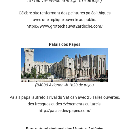
(07150 Vallon-Pont-d’Arc @ 1h15 de trajet)
Célèbre site renfermant des peintures paléolithiques
avec une réplique ouverte au public.
https://www.grottechauvet2ardeche.com/
Palais des Papes
(84000 Avignon @ 1h20 de trajet)
Palais papal autrefois rival du Vatican avec 25 salles ouvertes,
des fresques et des évènements culturels.
http://palais-des-papes.com/
Parc naturel régional des Monts d’Ardèche