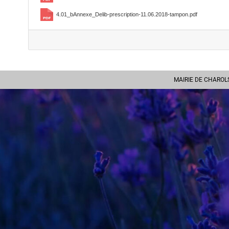
4.01_bAnnexe_Delib-prescription-11.06.2018-tampon.pdf
MAIRIE DE CHAROLS -