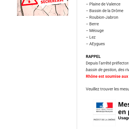
– Plaine de Valence
– Bassin de la Drôme
– Roubion-Jabron
– Berre
– Méouge
– Lez
– AEygues
RAPPEL
Depuis l’
arrêté préfecto
bassin de gestion, des ri
Rhône est soumise aux 
Veuillez trouver les mesu