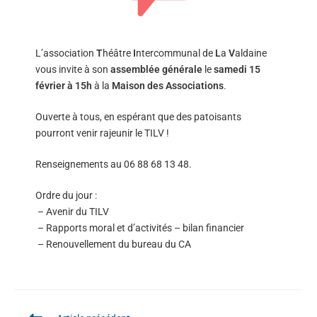
L’association
T
héâtre
I
ntercommunal de
L
a
V
aldaine
vous invite à son
assemblée générale
le
samedi 15
février à 15h
à la
Maison des Associations
.
Ouverte à tous, en espérant que des patoisants
pourront venir rajeunir le TILV !
Renseignements au 06 88 68 13 48.
Ordre du jour :
– Avenir du TILV
– Rapports moral et d’activités – bilan financier
– Renouvellement du bureau du CA