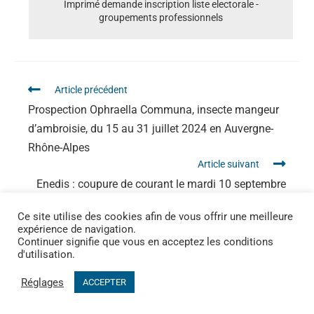
Imprimé demande inscription liste electorale -
groupements professionnels
Article précédent
Prospection Ophraella Communa, insecte mangeur
d’ambroisie, du 15 au 31 juillet 2024 en Auvergne-
Rhône-Alpes
Article suivant
Enedis : coupure de courant le mardi 10 septembre
de 8h30 à 14h30
Ce site utilise des cookies afin de vous offrir une meilleure
expérience de navigation.
Continuer signifie que vous en acceptez les conditions
d'utilisation.
Réglages
ACCEPTER
MAIRIE DE CHAROLS - 5 Place Carrovolis - 26450 CHAROLS | Tel. 04 75 90
15 77 | Mail.
mairie@charols.fr
-
Mentions légales