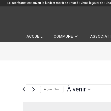
Le secrétariat est ouvert le lundi et mardi de 9h00 à 12h00, le jeudi de 13h3
ACCUEIL
COMMUNE
ASSOCIAT
À venir
Aujourd’hui
S
é
l